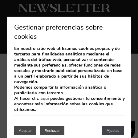
Newsletter
Suscribirse
Gestionar preferencias sobre
Reciba las últimas novedades y promociones
cookies
exclusivas
En nuestro sitio web utilizamos cookies propias y de
terceros para finalidades analíticas mediante el
análisis del tráfico web, personalizar el contenido
mediante sus preferencias, ofrecer funciones de redes
Mi reserva
sociales y mostrarle publicidad personalizada en base
a un perfil elaborado a partir de sus hábitos de
navegación.
Desarrollado por
mirai
Podemos compartir la información analítica o
publicitaria con terceros.
Al hacer clic
aquí
puedes gestionar tu consentimiento y
encontrar más información sobre las cookies que
Aviso Legal
Política de cookies
Política de Privacidad
utilizamos.
RESERVAR
Aceptar
Rechazar
Ajustes