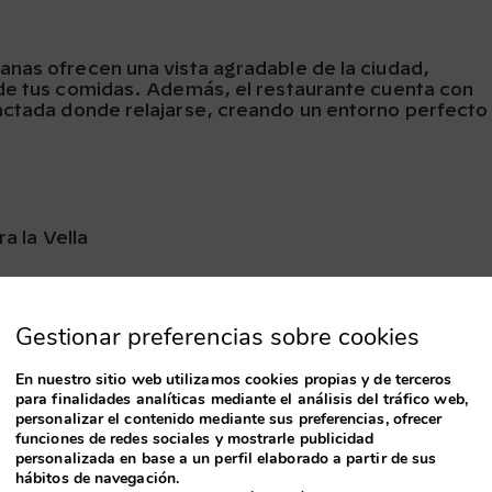
nas ofrecen una vista agradable de la ciudad,
 de tus comidas. Además, el restaurante cuenta con
actada donde relajarse, creando un entorno perfecto
a la Vella
Gestionar preferencias sobre cookies
En nuestro sitio web utilizamos cookies propias y de terceros
para finalidades analíticas mediante el análisis del tráfico web,
 Sottovoce
personalizar el contenido mediante sus preferencias, ofrecer
funciones de redes sociales y mostrarle publicidad
personalizada en base a un perfil elaborado a partir de sus
do por su cocina auténtica enfocada en producto de l
hábitos de navegación.