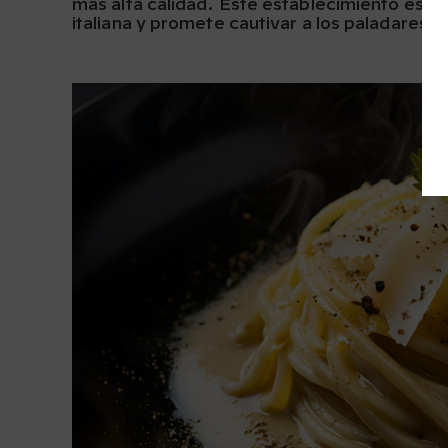
más alta calidad. Este establecimiento es u
italiana y promete cautivar a los paladares 