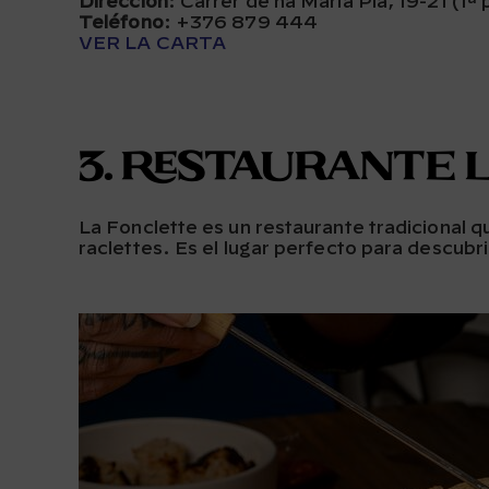
Dirección
: Carrer de na Maria Pla, 19-21 (1ª 
Teléfono
:
+376 879 444
VER LA CARTA
3. Restaurante 
La Fonclette es un restaurante tradicional 
raclettes. Es el lugar perfecto para descubr