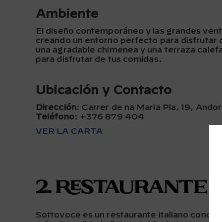
Ambiente
El diseño contemporáneo y las grandes venta
creando un entorno perfecto para disfrutar
una agradable
chimenea y una terraza calef
para disfrutar de tus comidas.
Ubicación y Contacto
Dirección
: Carrer de na Maria Pla, 19, Andorr
Teléfono
:
+376 879 404
VER LA CARTA
2. Restaurante
Sottovoce es un restaurante italiano conoci