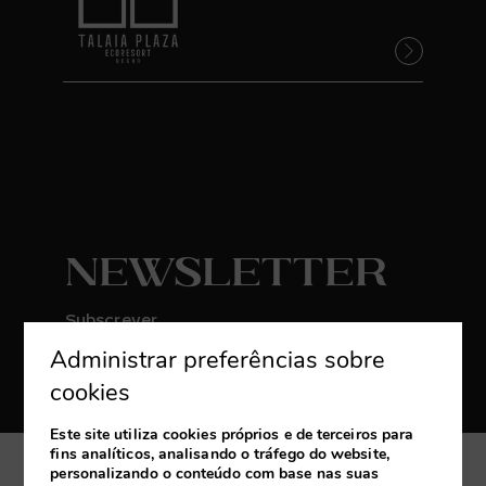
Newsletter
Subscrever
Administrar preferências sobre
Receba as últimas novidades e promoções
exclusivas
cookies
Este site utiliza cookies próprios e de terceiros para
fins analíticos, analisando o tráfego do website,
personalizando o conteúdo com base nas suas
A minha reserva