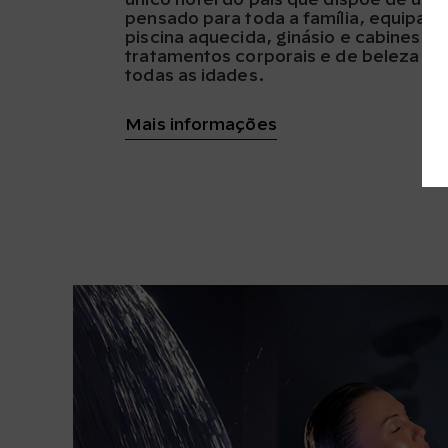
pensado para toda a família, equipad
piscina aquecida, ginásio e cabines pa
tratamentos corporais e de beleza pa
todas as idades.
Mais informações