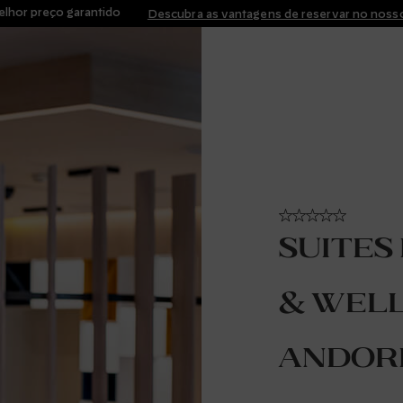
lhor preço garantido
Descubra as vantagens de reservar no nosso
Suites
& Wel
Andor