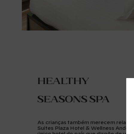
Healthy
Seasons Spa
As crianças também merecem relaxar
Suites Plaza Hotel & Wellness Andorr
único hotel do país que dispõe de um 