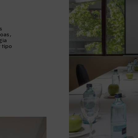
s
oas,
gia
 tipo