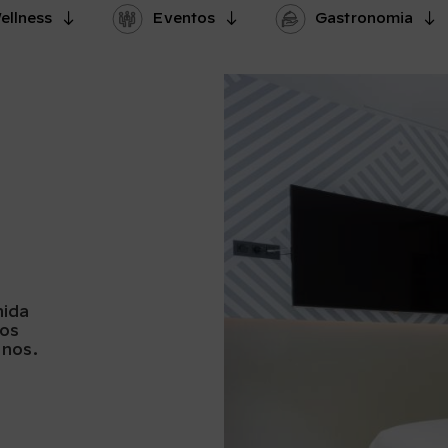
ellness
Eventos
Gastronomia
nida
mos
enos.