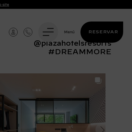
 site
RESERVAR
Menú
@plazahotelsresorts
#DREAMMORE