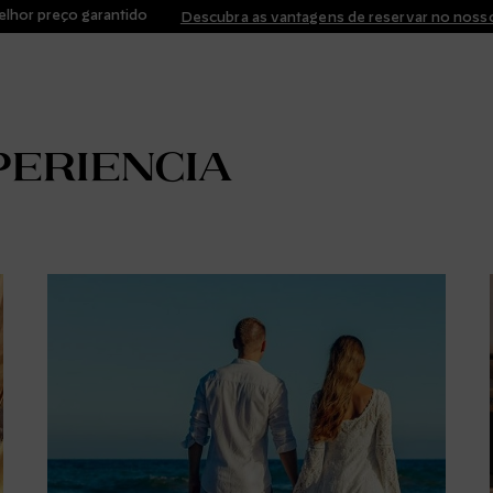
lhor preço garantido
Descubra as vantagens de reservar no nosso
periencia