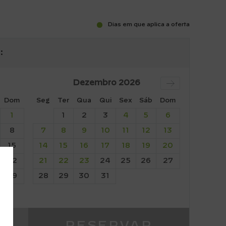
Dias em que aplica a oferta
:
Dezembro
2026
Dom
Seg
Ter
Qua
Qui
Sex
Sáb
Dom
1
1
2
3
4
5
6
8
7
8
9
10
11
12
13
15
14
15
16
17
18
19
20
22
21
22
23
24
25
26
27
29
28
29
30
31