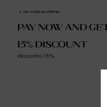
ver todas as ofertas
Pay now and get
15% discount
desconto 15%