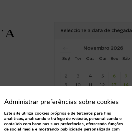
 a
Seleccione a data de chegada
Novembro
2026
Seg
Ter
Qua
Qui
Sex
Sáb
2
3
4
5
6
7
9
10
11
12
13
14
16
17
18
19
20
21
Administrar preferências sobre cookies
23
24
25
26
27
28
30
Este site utiliza cookies próprios e de terceiros para fins
analíticos, analisando o tráfego do website, personalizando o
conteúdo com base nas suas preferências, oferecendo funções
de social media e mostrando publicidade personalizada com
Noites