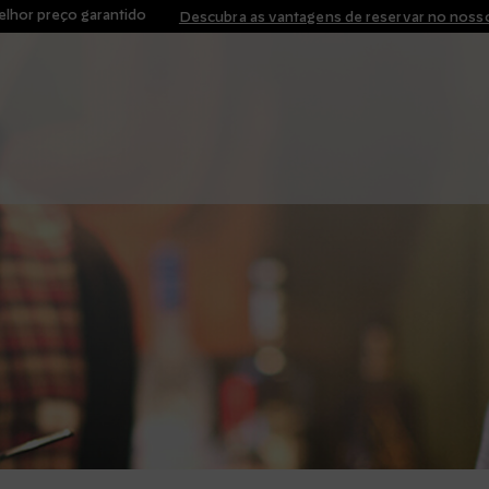
lhor preço garantido
Descubra as vantagens de reservar no nosso