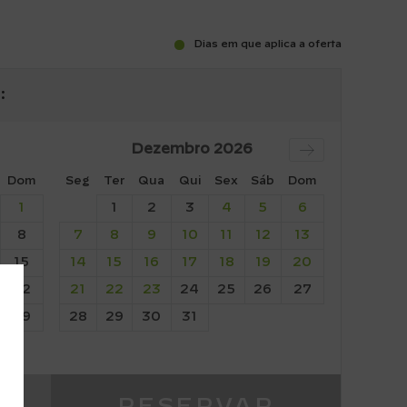
Dias em que aplica a oferta
:
Dezembro
2026
Dom
Seg
Ter
Qua
Qui
Sex
Sáb
Dom
1
1
2
3
4
5
6
8
7
8
9
10
11
12
13
15
14
15
16
17
18
19
20
22
21
22
23
24
25
26
27
29
28
29
30
31