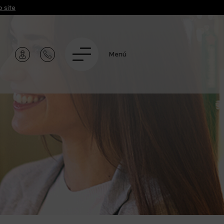
 site
Menú