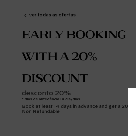
ver todas as ofertas
Early Booking
with a 20%
discount
desconto 20%
dias de antedência 14 dia/dias
Book at least 14 days in advance and get a 20% 
Non Refundable