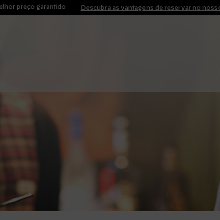
lhor preço garantido
Descubra as vantagens de reservar no nosso