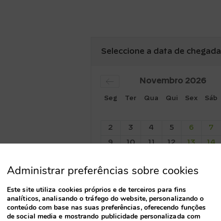
Seleccione a data de chegada
Novembro
2026
Seg
Ter
Qua
Qui
Sex
Sáb
2
3
4
5
6
7
9
10
11
12
13
14
16
17
18
19
20
21
Administrar preferências sobre cookies
23
24
25
26
27
28
discount.
30
Este site utiliza cookies próprios e de terceiros para fins
analíticos, analisando o tráfego do website, personalizando o
conteúdo com base nas suas preferências, oferecendo funções
de social media e mostrando publicidade personalizada com
Noites