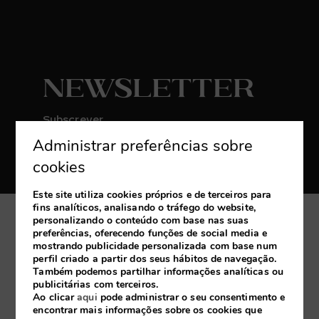
Newsletter
Subscrever
Administrar preferências sobre
Receba as últimas novidades e promoções
exclusivas
cookies
Este site utiliza cookies próprios e de terceiros para
fins analíticos, analisando o tráfego do website,
personalizando o conteúdo com base nas suas
A minha reserva
preferências, oferecendo funções de social media e
mostrando publicidade personalizada com base num
perfil criado a partir dos seus hábitos de navegação.
Desenvolvido por
mirai
Também podemos partilhar informações analíticas ou
publicitárias com terceiros.
Ao clicar
aqui
pode administrar o seu consentimento e
encontrar mais informações sobre os cookies que
Aviso legal
Política de Cookies