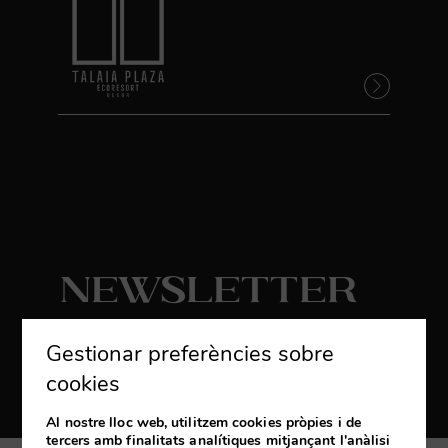
Newsletter
Subscriure’s
Gestionar preferències sobre
Rebi les últimes novetats i promocions
cookies
exclusives
Al nostre lloc web, utilitzem cookies pròpies i de
tercers amb finalitats analítiques mitjançant l'anàlisi