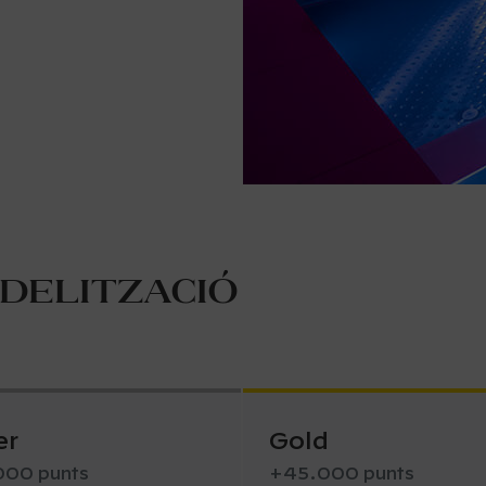
idelització
er
Gold
00 punts
+45.000 punts