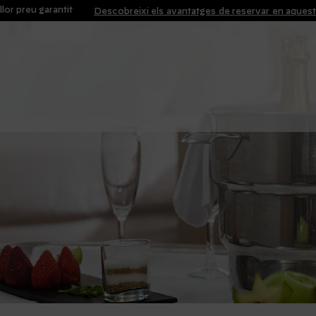
llor preu garantit
Descobreixi els avantatges de reservar en aques