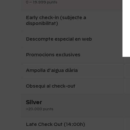
0 – 19.999 punts
Early check-in (subjecte a
disponibilitat)
Descompte especial en web
Promocions exclusives
Ampolla d’aigua diària
Obsequi al check-out
Silver
+20.000 punts
Late Check Out (14:00h)