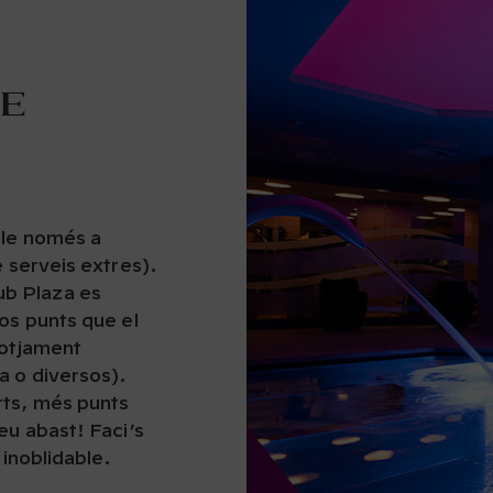
de
ble només a
e serveis extres).
b Plaza es
xos punts que el
lotjament
a o diversos).
rts, més punts
eu abast! Faci’s
 inoblidable.