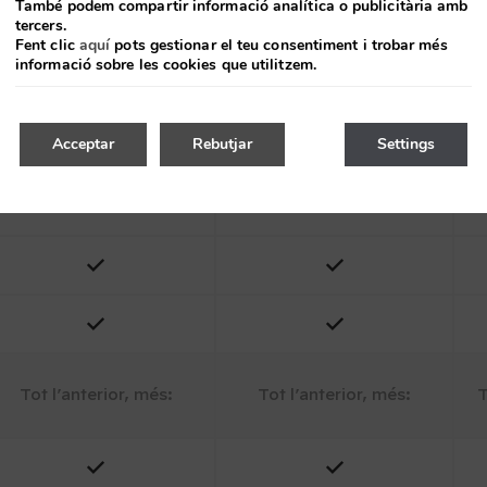
També podem compartir informació analítica o publicitària amb
tercers.
Fent clic
aquí
pots gestionar el teu consentiment i trobar més
informació sobre les cookies que utilitzem.
Acceptar
Rebutjar
Settings
Tot l’anterior, més:
Tot l’anterior, més:
T