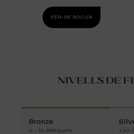
FER-SE SOCI/A
Nivells de f
Bronze
Silv
0 – 19.999 punts
+20.0