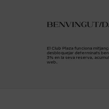
Benvingut/da
El Club Plaza funciona mitjan
desbloquejar determinats bene
3% en la seva reserva, acumul
web.