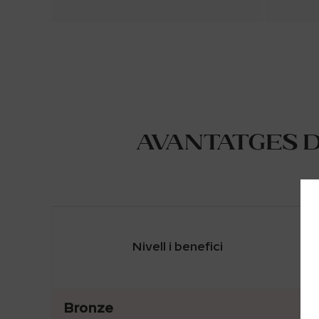
Avantatges 
Nivell i benefici
Bronze