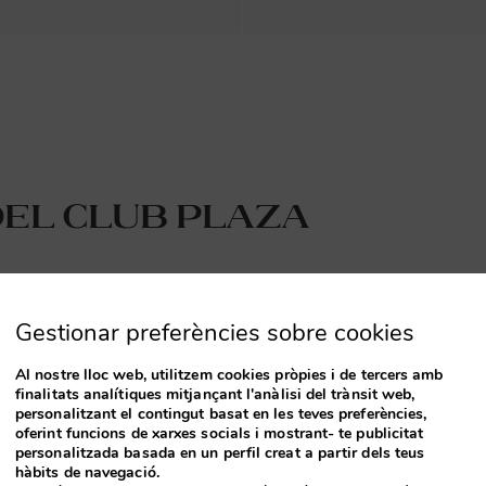
del Club Plaza
Gestionar preferències sobre cookies
HOTEL
HOTEL
HOTEL GRAND
HOTEL SUITES
Al nostre lloc web, utilitzem cookies pròpies i de tercers amb
finalitats analítiques mitjançant l'anàlisi del trànsit web,
PLAZA
PLAZA
personalitzant el contingut basat en les teves preferències,
oferint funcions de xarxes socials i mostrant- te publicitat
personalitzada basada en un perfil creat a partir dels teus
hàbits de navegació.