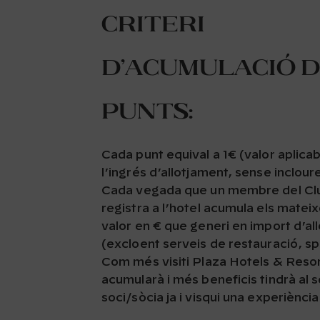
Criteri
d’acumulació 
punts:
Cada punt equival a 1€ (valor aplica
l’ingrés d’allotjament, sense inclour
Cada vegada que un membre del Clu
registra a l’hotel acumula els matei
valor en € que generi en import d’al
(excloent serveis de restauració, sp
Com més visiti Plaza Hotels & Reso
acumularà i més beneficis tindrà al s
soci/sòcia ja i visqui una experiència