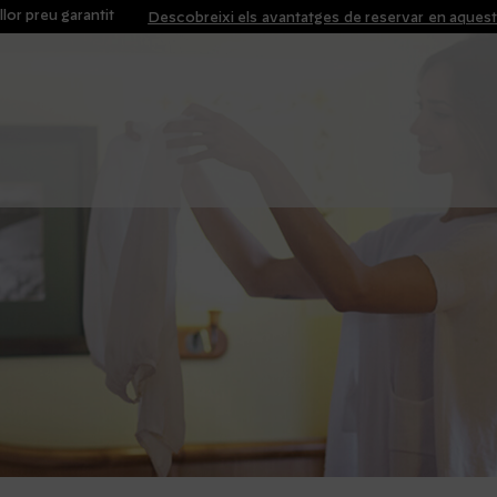
llor preu garantit
Descobreixi els avantatges de reservar en aques