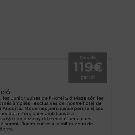
Des de
119€
per nit
ció
les Junior Suites de l'Hotel Ski Plaza són les
 més àmplies i exclusives del nostre hotel de
 Andorra. Modernes però sense perdre el seu
me: dormitori, bany amb banyera
atge i un disseny diferenciat per a unes
 somni. Junior suites a la millor zona de
dorra.