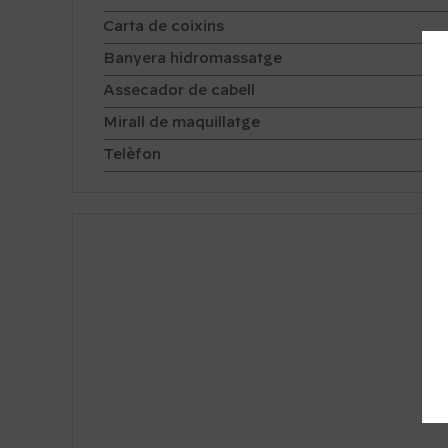
Carta de coixins
Banyera hidromassatge
Assecador de cabell
Mirall de maquillatge
Telèfon