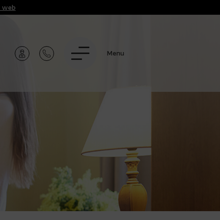
t web
Menu