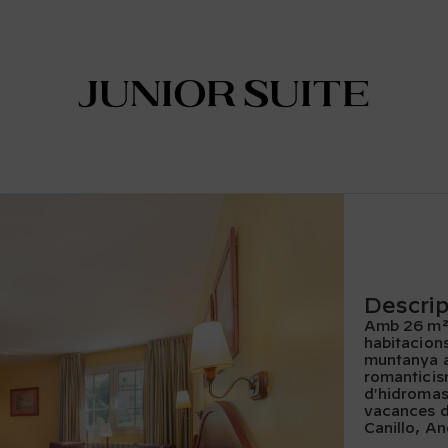
Junior Suite
Descrip
Amb 26 m², 
habitacions
muntanya a
romanticis
d'hidromass
vacances de
Canillo, An