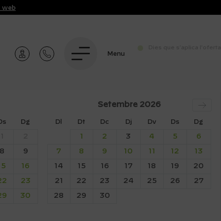
t web
Dies que s'aplica l'oferta
Menu
Setembre
2026
Ds
Dg
Dl
Dt
Dc
Dj
Dv
Ds
Dg
1
2
1
2
3
4
5
6
8
9
7
8
9
10
11
12
13
15
16
14
15
16
17
18
19
20
22
23
21
22
23
24
25
26
27
29
30
28
29
30