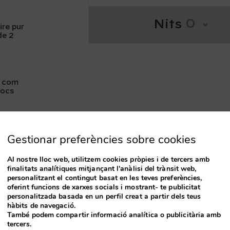
Nits
ire pur
de 2
s com
jocs
erva:
sense
Gestionar preferències sobre cookies
segons
Al nostre lloc web, utilitzem cookies pròpies i de tercers amb
 a la
finalitats analítiques mitjançant l'anàlisi del trànsit web,
personalitzant el contingut basat en les teves preferències,
oferint funcions de xarxes socials i mostrant- te publicitat
personalitzada basada en un perfil creat a partir dels teus
hàbits de navegació.
També podem compartir informació analítica o publicitària amb
tercers.