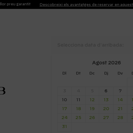
llor preu garantit
Descobreixi els avantatges de reservar en aques
Selecciona data d'arribada:
Agost
2026
Dl
Dt
Dc
Dj
Dv
b
3
4
5
6
7
10
11
12
13
14
17
18
19
20
21
24
25
26
27
28
31