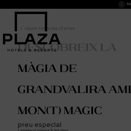
Mi
Veure totes les ofertes
Descobreix la
màgia de
Grandvalira am
Mon(t) Magic
preu especial
antelació mínima 5 dia/dies