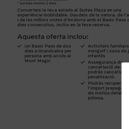
estada mínima 2 dies
Converteix la teva estada al Suites Plaza en una
experiència inoblidable. Gaudeix de la natura, de l’a
i de les millors vistes d’Andorra amb el Basic Pass 
dies consecutius, inclòs en la teva reserva.
Aquesta oferta inclou:
Un Basic Pass de dos
Activitats familiar
dies a Grandvalira per
minigolf i zona de 
persona amb accés al
infantils
Mont Magic
Assegurança de
cancel·lació de res
podràs cancel·lar 
penalització.
Podràs recuperar
l’import prepagat 
els motius detallats
pòlissa.