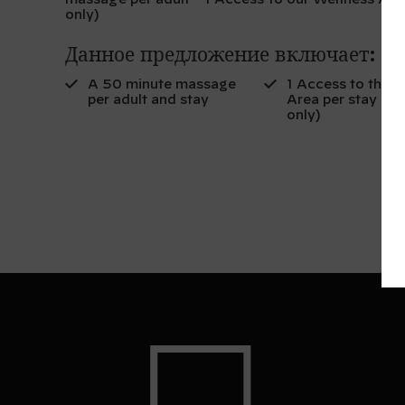
massage per adult - 1 Access to our Wellness Are
only)
Данное предложение включает:
A 50 minute massage
1 Access to the 
per adult and stay
Area per stay (ad
only)