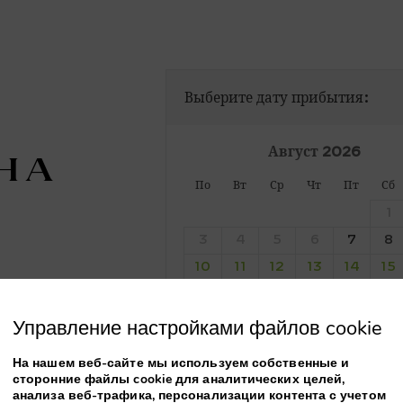
Выберите дату прибытия:
Август
2026
h a
По
Вт
Ср
Чт
Пт
Сб
1
3
4
5
6
7
8
10
11
12
13
14
15
17
18
19
20
21
22
Управление настройками файлов cookie
24
25
26
27
28
29
31
На нашем веб-сайте мы используем собственные и
сторонние файлы cookie для аналитических целей,
nute
анализа веб-трафика, персонализации контента с учетом