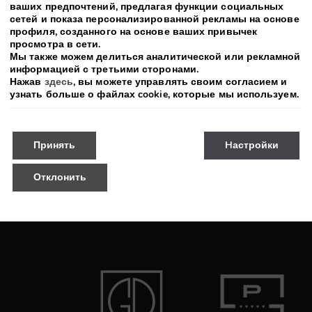
a (adults
Ночи
ваших предпочтений, предлагая функции социальных
сетей и показа персонализированной рекламы на основе
профиля, созданного на основе ваших привычек
просмотра в сети.
Мы также можем делиться аналитической или рекламной
Wellness
информацией с третьими сторонами.
ults
Нажав
здесь
, вы можете управлять своим согласием и
узнать больше о файлах cookie, которые мы используем.
Принять
Hастройки
Отклонить