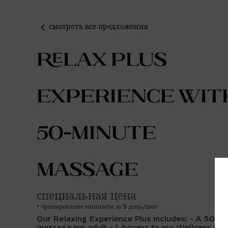
смотреть все предложения
Relax Plus
Experience wit
50-minute
Massage
специальная цена
бронирование минимум за 3 день/дни
Our Relaxing Experience Plus includes: - A 50 mi