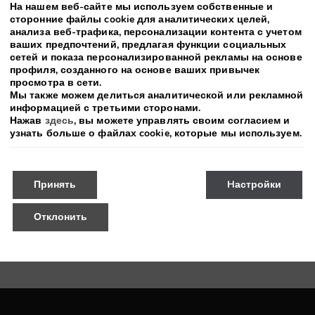
Ночи
На нашем веб-сайте мы используем собственные и
сторонние файлы cookie для аналитических целей,
ate.
анализа веб-трафика, персонализации контента с учетом
s. You
ваших предпочтений, предлагая функции социальных
r the
сетей и показа персонализированной рекламы на основе
 in your
профиля, созданного на основе ваших привычек
просмотра в сети.
Мы также можем делиться аналитической или рекламной
информацией с третьими сторонами.
Нажав
здесь
, вы можете управлять своим согласием и
the
узнать больше о файлах cookie, которые мы используем.
 reasons
licy.
Принять
Hастройки
Отклонить