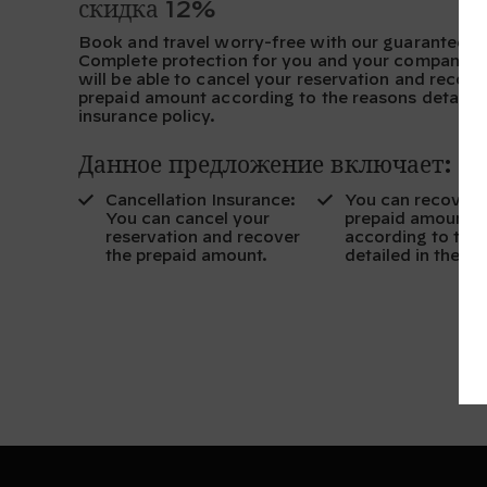
скидка 12%
Book and travel worry-free with our guaranteed r
Complete protection for you and your companion
will be able to cancel your reservation and recove
prepaid amount according to the reasons detailed
insurance policy.
Данное предложение включает:
Cancellation Insurance:
You can recover 
You can cancel your
prepaid amount
reservation and recover
according to the
the prepaid amount.
detailed in the po