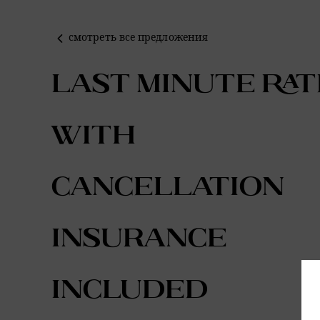
смотреть все предложения
Last Minute Rat
with
Cancellation
Insurance
included