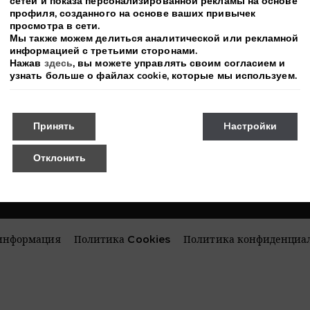
сетей и показа персонализированной рекламы на основе
профиля, созданного на основе ваших привычек
просмотра в сети.
Мы также можем делиться аналитической или рекламной
Получайте последние новости и эксклюзивны
информацией с третьими сторонами.
Нажав
здесь
, вы можете управлять своим согласием и
узнать больше о файлах cookie, которые мы используем.
Принять
Hастройки
Отклонить
информация
Политика Cookies
Политика конфиденциа