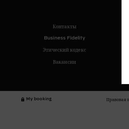
Контакты
Business Fidelity
Этический кодекс
Вакансии
My booking
Правовая 