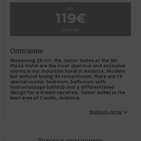
От
119€
за ночь
Описание
Measuring 26 m², the Junior Suites at the Ski
Plaza Hotel are the most spacious and exclusive
rooms in our mountain hotel in Andorra. Modern
but without losing its romanticism, there are 15
special rooms: bedroom, bathroom with
hydromassage bathtub and a differentiated
design for a dream vacation. Junior suites in the
best area of ​​Canillo, Andorra.
Выбрать даты
Только в этом номере