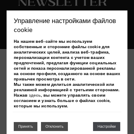
Newsletter
Подписаться
Управление настройками файлов
cookie
Получайте последние новости и
эксклюзивные предложения
На нашем веб-сайте мы используем
собственные и сторонние файлы cookie для
аналитических целей, анализа веб-трафика,
персонализации контента с учетом ваших
предпочтений, предлагая функции социальных
My booking
сетей и показа персонализированной рекламы
на основе профиля, созданного на основе ваших
привычек просмотра в сети.
Разработано
mirai
Мы также можем делиться аналитической или
рекламной информацией с третьими сторонами.
Нажав
здесь
, вы можете управлять своим
Правовая информация
Политика Cookies
согласием и узнать больше о файлах cookie,
Политика конфиденциальности
которые мы используем.
Принять
Отклонить
Hастройки