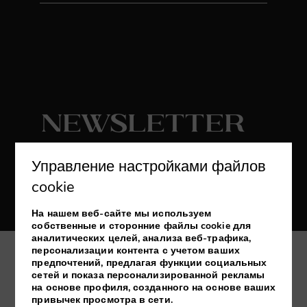
Newsletter
Подписаться
Управление настройками файлов
cookie
Получайте последние новости и
эксклюзивные предложения
На нашем веб-сайте мы используем
собственные и сторонние файлы cookie для
аналитических целей, анализа веб-трафика,
персонализации контента с учетом ваших
предпочтений, предлагая функции социальных
My booking
сетей и показа персонализированной рекламы
на основе профиля, созданного на основе ваших
привычек просмотра в сети.
Разработано
mirai