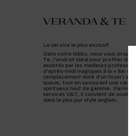
Veranda & Te
Le service le plus exclusif
Dans notre lobby, nous vous propo
Te, l’endroit idéal pour profiter de 
assistés par les meilleurs profession
d’après-midi magiques à la « llar de 
(emplacement doté d’un foyer) avec
queue, tout en savourant une carte 
spiritueux haut de gamme. Parmi le
services V&T, il convient de soulign
dans le plus pur style anglais.