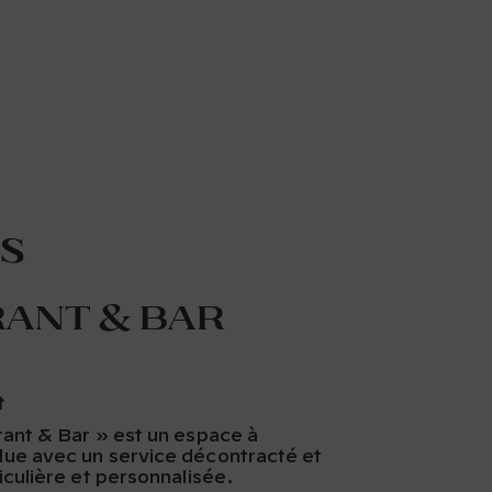
s
rant & Bar
t
rant & Bar » est un espace à
ue avec un service décontracté et
iculière et personnalisée.