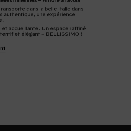
elles italiennes – Amore a tavola
ansporte dans la belle Italie dans
us authentique, une expérience
e.
et accueillante. Un espace raffiné
ttentif et élégant – BELLISSIMO !
ant