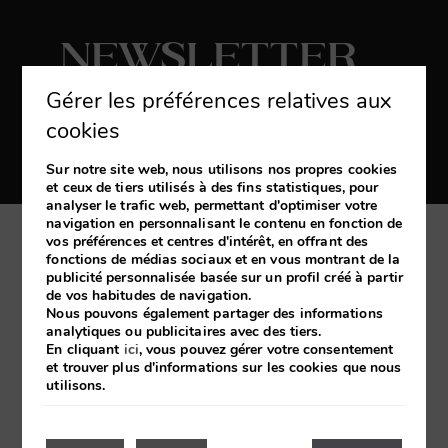
Newsletter
Gérer les préférences relatives aux
S'abonner
cookies
Recevez les dernières nouvelles et des
promotions exclusives
Sur notre site web, nous utilisons nos propres cookies
et ceux de tiers utilisés à des fins statistiques, pour
analyser le trafic web, permettant d'optimiser votre
navigation en personnalisant le contenu en fonction de
vos préférences et centres d'intérêt, en offrant des
Ma réservation
fonctions de médias sociaux et en vous montrant de la
publicité personnalisée basée sur un profil créé à partir
de vos habitudes de navigation.
Développé par
mirai
Nous pouvons également partager des informations
analytiques ou publicitaires avec des tiers.
En cliquant
ici
, vous pouvez gérer votre consentement
et trouver plus d'informations sur les cookies que nous
Mentions Légales
Politique des cookies
utilisons.
Politique de Confidentialité