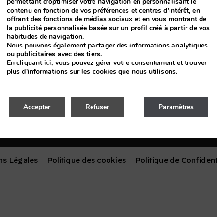
permettant d'optimiser votre navigation en personnalisant le
contenu en fonction de vos préférences et centres d'intérêt, en
offrant des fonctions de médias sociaux et en vous montrant de
Recevez les dernières nouvelles et des promo
la publicité personnalisée basée sur un profil créé à partir de vos
habitudes de navigation.
Nous pouvons également partager des informations analytiques
ou publicitaires avec des tiers.
En cliquant
ici
, vous pouvez gérer votre consentement et trouver
plus d'informations sur les cookies que nous utilisons.
Accepter
Refuser
Paramètres
ns Légales
Politique des cookies
Politique de Confident