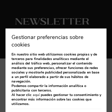
Newsletter
Suscribirse
Gestionar preferencias sobre
Reciba las últimas novedades y promociones
cookies
exclusivas
En nuestro sitio web utilizamos cookies propias y de
terceros para finalidades analíticas mediante el
análisis del tráfico web, personalizar el contenido
mediante sus preferencias, ofrecer funciones de redes
Mi reserva
sociales y mostrarle publicidad personalizada en base
a un perfil elaborado a partir de sus hábitos de
navegación.
Desarrollado por
mirai
Podemos compartir la información analítica o
publicitaria con terceros.
Al hacer clic
aquí
puedes gestionar tu consentimiento y
encontrar más información sobre las cookies que
Aviso Legal
Política de cookies
utilizamos.
Política de Privacidad