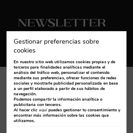
Newsletter
Suscribirse
Gestionar preferencias sobre
Reciba las últimas novedades y promociones
cookies
exclusivas
En nuestro sitio web utilizamos cookies propias y de
terceros para finalidades analíticas mediante el
análisis del tráfico web, personalizar el contenido
mediante sus preferencias, ofrecer funciones de redes
Mi reserva
sociales y mostrarle publicidad personalizada en base
a un perfil elaborado a partir de sus hábitos de
navegación.
Desarrollado por
mirai
Podemos compartir la información analítica o
publicitaria con terceros.
Al hacer clic
aquí
puedes gestionar tu consentimiento y
encontrar más información sobre las cookies que
Aviso Legal
Política de cookies
Política de Privacidad
utilizamos.