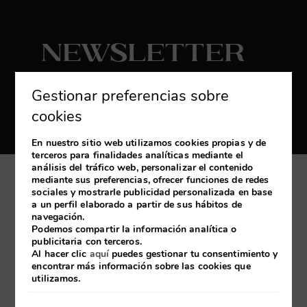
Newsletter
Suscribirse
Gestionar preferencias sobre
Reciba las últimas novedades y promociones
cookies
exclusivas
En nuestro sitio web utilizamos cookies propias y de
terceros para finalidades analíticas mediante el
análisis del tráfico web, personalizar el contenido
mediante sus preferencias, ofrecer funciones de redes
Mi reserva
sociales y mostrarle publicidad personalizada en base
a un perfil elaborado a partir de sus hábitos de
navegación.
Desarrollado por
mirai
Podemos compartir la información analítica o
publicitaria con terceros.
Al hacer clic
aquí
puedes gestionar tu consentimiento y
encontrar más información sobre las cookies que
Aviso Legal
Política de cookies
Política de Privacidad
utilizamos.