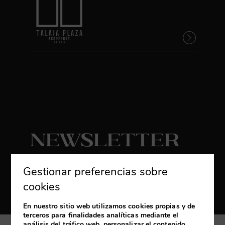
Newsletter
Suscribirse
Gestionar preferencias sobre
Reciba las últimas novedades y promociones
cookies
exclusivas
En nuestro sitio web utilizamos cookies propias y de
terceros para finalidades analíticas mediante el
análisis del tráfico web, personalizar el contenido