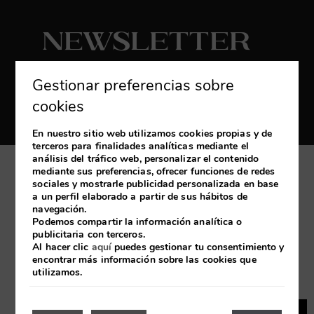
Newsletter
Suscribirse
Gestionar preferencias sobre
Reciba las últimas novedades y promociones
cookies
exclusivas
En nuestro sitio web utilizamos cookies propias y de
terceros para finalidades analíticas mediante el
análisis del tráfico web, personalizar el contenido
mediante sus preferencias, ofrecer funciones de redes
Mi reserva
sociales y mostrarle publicidad personalizada en base
a un perfil elaborado a partir de sus hábitos de
navegación.
Desarrollado por
mirai
Podemos compartir la información analítica o
publicitaria con terceros.
Al hacer clic
aquí
puedes gestionar tu consentimiento y
encontrar más información sobre las cookies que
Aviso Legal
Política de cookies
Política de Privacidad
utilizamos.